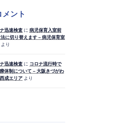
コメント
ナ迅速検査
に
病児保育入室前
R法に切り替えます – 病児保育室
より
ナ迅速検査
に
コロナ流行時で
療体制について – 大阪きづがわ
西成エリア
より