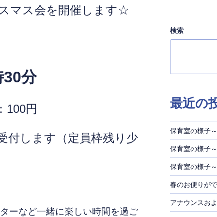
スマス会を開催します☆
検索
）
時30分
最近の
100円
保育室の様子～
受付します（定員枠残り少
保育室の様子～
保育室の様子～
春のお便りが
アナウンスお
ターなど一緒に楽しい時間を過ご