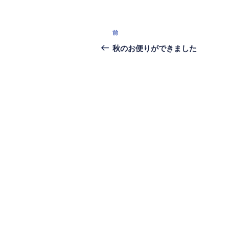
投
前
前
稿
の
秋のお便りができました
投
ナ
稿
ビ
ゲ
ー
シ
ョ
ン