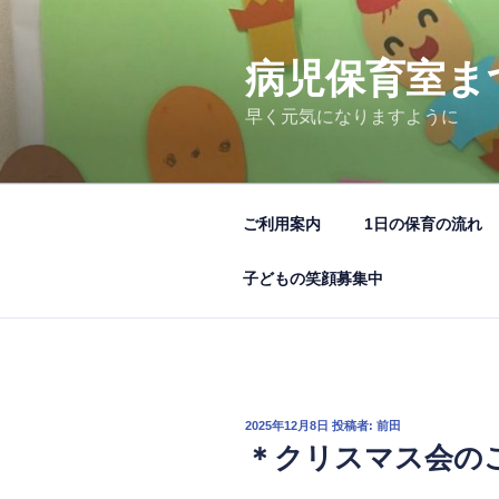
コ
ン
テ
病児保育室ま
ン
早く元気になりますように
ツ
へ
ス
キ
ご利用案内
1日の保育の流れ
ッ
プ
子どもの笑顔募集中
投
2025年12月8日
投稿者:
前田
稿
＊クリスマス会の
日: