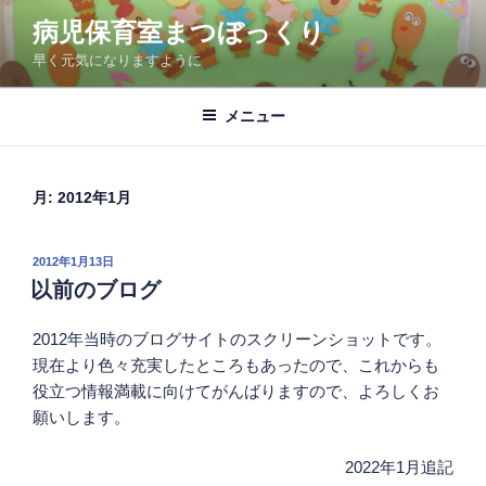
コ
病児保育室まつぼっくり
ン
早く元気になりますように
テ
ン
ツ
メニュー
へ
ス
キ
月:
2012年1月
ッ
プ
投
2012年1月13日
稿
以前のブログ
日:
2012年当時のブログサイトのスクリーンショットです。
現在より色々充実したところもあったので、これからも
役立つ情報満載に向けてがんばりますので、よろしくお
願いします。
2022年1月追記