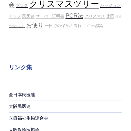
クリスマスツリー
会
ブログ
バージョン
PCR法
アップ
民医連
サーバー証明書
クリスマス
休園
休止
お便り
一日での保育の流れ
コロナ感染
のお知らせ
リンク集
全日本民医連
大阪民医連
医療福祉生協連合会
大阪保険医協会