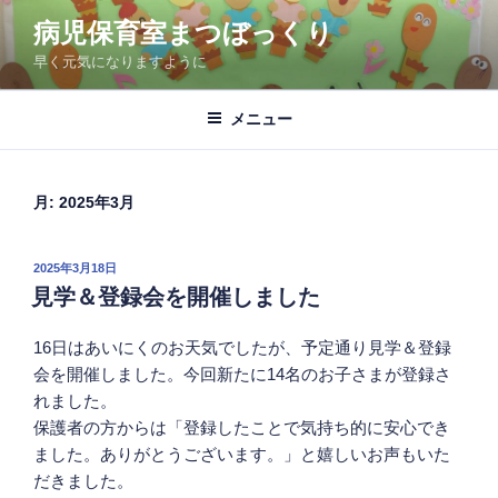
コ
病児保育室まつぼっくり
ン
早く元気になりますように
テ
ン
ツ
メニュー
へ
ス
キ
月:
2025年3月
ッ
プ
投
2025年3月18日
稿
見学＆登録会を開催しました
日:
16日はあいにくのお天気でしたが、予定通り見学＆登録
会を開催しました。今回新たに14名のお子さまが登録さ
れました。
保護者の方からは「登録したことで気持ち的に安心でき
ました。ありがとうございます。」と嬉しいお声もいた
だきました。