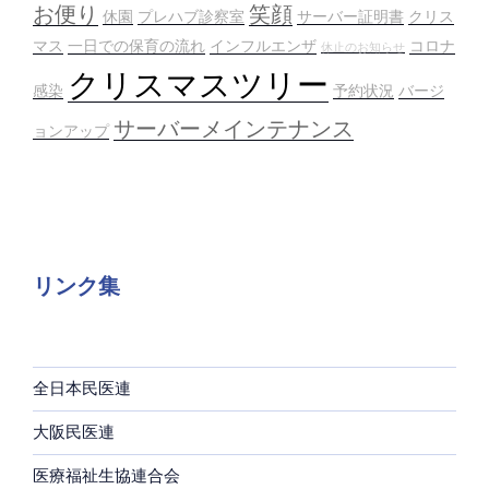
お便り
笑顔
休園
プレハブ診察室
サーバー証明書
クリス
マス
一日での保育の流れ
インフルエンザ
コロナ
休止のお知らせ
クリスマスツリー
感染
予約状況
バージ
サーバーメインテナンス
ョンアップ
リンク集
全日本民医連
大阪民医連
医療福祉生協連合会