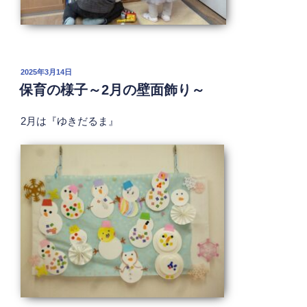
投
2025年3月14日
稿
保育の様子～2月の壁面飾り～
日:
2月は『ゆきだるま』