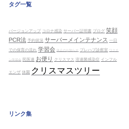
タグ一覧
笑顔
バージョンアップ
コロナ感染
サーバー証明書
ブログ
PCR法
サーバーメインテナンス
予約状況
一日
学習会
での保育の流れ
プレハブ診察室
休止のお知らせ
ワクチ
お便り
民医連
クリスマス
溶連菌感染症
インフル
ン学習会
クリスマスツリー
エンザ
休園
リンク集