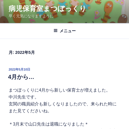
コ
病児保育室まつぼっくり
ン
早く元気になりますように
テ
ン
ツ
メニュー
へ
ス
キ
月:
2022年5月
ッ
プ
投
2022年5月10日
稿
4月から…
日:
まつぼっくりに4月から新しい保育士が増えました。
中川先生です。
玄関の職員紹介も新しくなりましたので、来られた時に
また見てくださいね。
＊3月末で山口先生は退職になりました＊