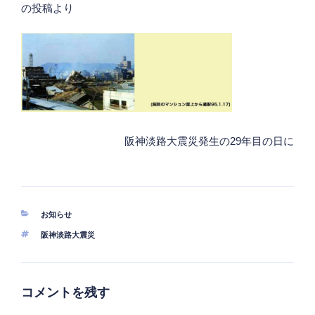
の投稿より
阪神淡路大震災発生の29年目の日に
分
お知らせ
類
タ
阪神淡路大震災
グ
コメントを残す