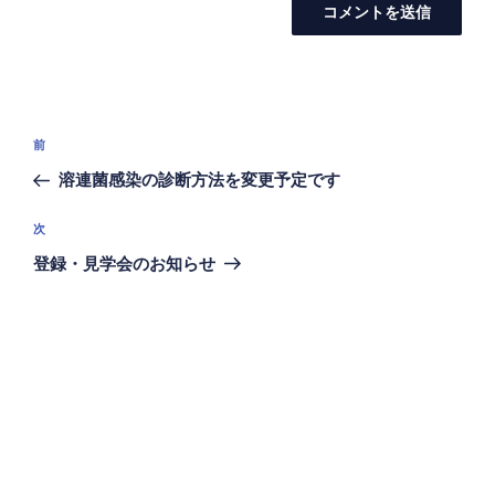
投
前
前
稿
の
溶連菌感染の診断方法を変更予定です
ナ
投
ビ
稿
次
次
ゲ
の
登録・見学会のお知らせ
投
ー
稿
シ
ョ
ン