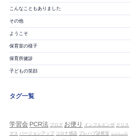
こんなこともありました
その他
ようこそ
保育室の様子
保育所健診
子どもの笑顔
タグ一覧
学習会
PCR法
お便り
ブログ
インフルエンザ
クリス
マス
バージョンアップ
コロナ感染
プレハブ診察室
ワクチン学