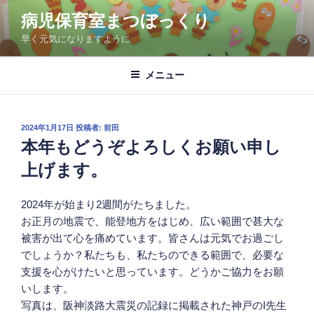
コ
病児保育室まつぼっくり
ン
早く元気になりますように
テ
ン
ツ
メニュー
へ
ス
キ
投
2024年1月17日
投稿者:
前田
稿
ッ
本年もどうぞよろしくお願い申し
日:
プ
上げます。
2024年が始まり2週間がたちました。
お正月の地震で、能登地方をはじめ、広い範囲で甚大な
被害が出て心を痛めています。皆さんは元気でお過ごし
でしょうか？私たちも、私たちのできる範囲で、必要な
支援を心がけたいと思っています。どうかご協力をお願
いします。
写真は、阪神淡路大震災の記録に掲載された神戸のI先生