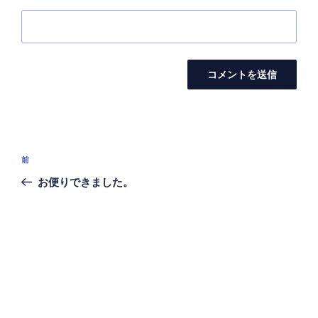
投
前
前
稿
の
お便りできました。
ナ
投
ビ
稿
ゲ
ー
シ
ョ
ン