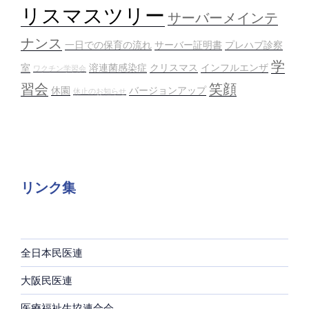
リスマスツリー
サーバーメインテ
ナンス
一日での保育の流れ
サーバー証明書
プレハブ診察
学
室
溶連菌感染症
クリスマス
インフルエンザ
ワクチン学習会
習会
笑顔
休園
バージョンアップ
休止のお知らせ
リンク集
全日本民医連
大阪民医連
医療福祉生協連合会