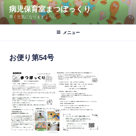
コ
病児保育室まつぼっくり
ン
早く元気になりますように
テ
ン
ツ
メニュー
へ
ス
キ
お便り第54号
ッ
プ